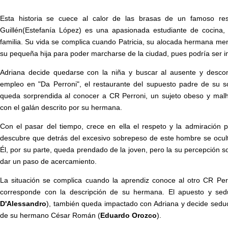
Esta historia se cuece al calor de las brasas de un famoso res
Guillén(Estefanía López) es una apasionada estudiante de cocina,
familia. Su vida se complica cuando Patricia, su alocada hermana me
su pequeña hija para poder marcharse de la ciudad, pues podría ser i
Adriana decide quedarse con la niña y buscar al ausente y desco
empleo en "Da Perroni", el restaurante del supuesto padre de su s
queda sorprendida al conocer a CR Perroni, un sujeto obeso y ma
con el galán descrito por su hermana.
Con el pasar del tiempo, crece en ella el respeto y la admiración p
descubre que detrás del excesivo sobrepeso de este hombre se ocul
Él, por su parte, queda prendado de la joven, pero la su percepción so
dar un paso de acercamiento.
La situación se complica cuando la aprendiz conoce al otro CR Perro
corresponde con la descripción de su hermana. El apuesto y sedu
D'Alessandro
), también queda impactado con Adriana y decide seduci
de su hermano César Román (
Eduardo Orozco
).