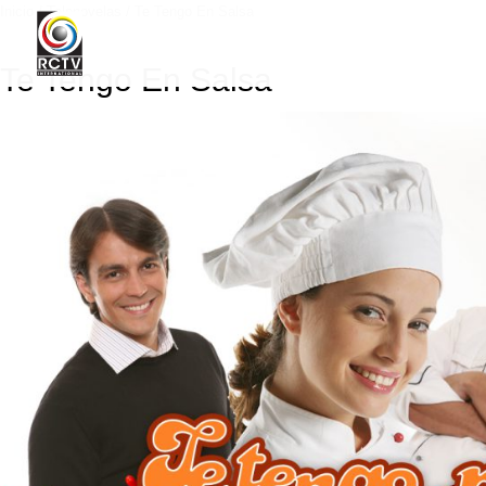
Inicio
/
Telenovelas
/ Te Tengo En Salsa
Te Tengo En Salsa