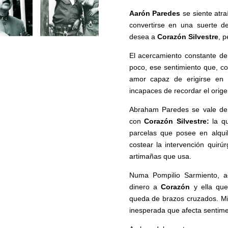
Aarón Paredes
se siente atra
convertirse en una suerte d
desea a
Corazón Silvestre
, 
El acercamiento constante d
poco, ese sentimiento que, co
amor capaz de erigirse en m
incapaces de recordar el orige
Abraham Paredes se vale de 
con
Corazón Silvestre:
la q
parcelas que posee en alqui
costear la intervención quir
artimañas que usa.
Numa Pompilio Sarmiento, a
dinero a
Corazón
y ella que
queda de brazos cruzados. M
inesperada que afecta sentim