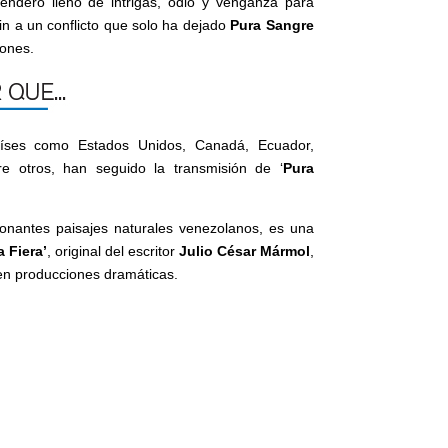
ndero lleno de intrigas, odio y venganza para
fin a un conflicto que solo ha dejado
Pura Sangre
iones.
íses como Estados Unidos, Canadá, Ecuador,
re otros, han seguido la transmisión de ‘
Pura
onantes paisajes naturales venezolanos, es una
a Fiera’
, original del escritor
Julio César Mármol
,
 en producciones dramáticas.