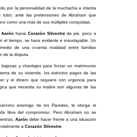
ído por la personalidad de la muchacha e intenta
e tutor, ante las pretensiones de Abraham que
pero como una más de sus múltiples conquistas.
e
Aarón
hacia
Corazón Silvestre
da pie, poco a
n el tiempo, se hace evidente e insoslayable. Un
edio de una cruenta rivalidad entre familias
n de la disputa.
bajezas y chantajes para forzar un matrimonio
uema de su vivienda, los estrictos pagos de las
ler y el dinero que requiere con urgencia para
úrgica que necesita su madre son algunas de las
cérrimo enemigo de los Paredes, le otorga el
da libre del compromiso. Pero Abraham no se
ientras,
Aarón
debe hacer frente a una situación
entalmente a
Corazón Silvestre
.