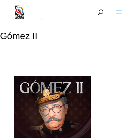
Inicio
/
Clásicos
/ Gómez II
Gómez II