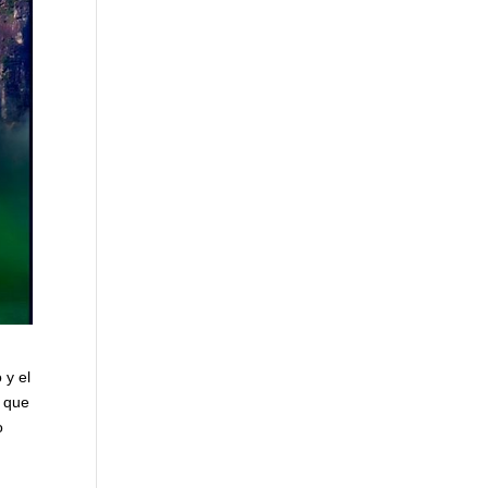
 y el
l que
o