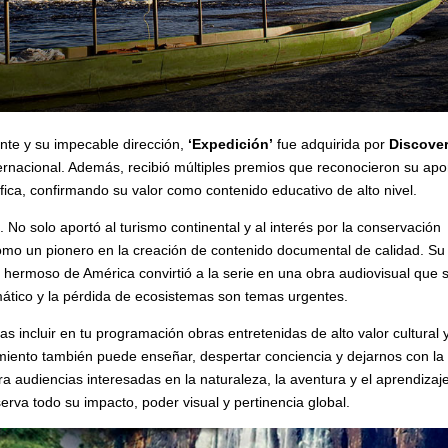
ente y su impecable dirección,
‘Expedición’
fue adquirida por
Discove
internacional. Además, recibió múltiples premios que reconocieron su apo
ífica, confirmando su valor como contenido educativo de alto nivel.
. No solo aportó al turismo continental y al interés por la conservación
omo un pionero en la creación de contenido documental de calidad. Su
 y hermoso de América convirtió a la serie en una obra audiovisual que 
mático y la pérdida de ecosistemas son temas urgentes.
as incluir en tu programación obras entretenidas de alto valor cultural 
imiento también puede enseñar, despertar conciencia y dejarnos con la
ra audiencias interesadas en la naturaleza, la aventura y el aprendizaj
erva todo su impacto, poder visual y pertinencia global.