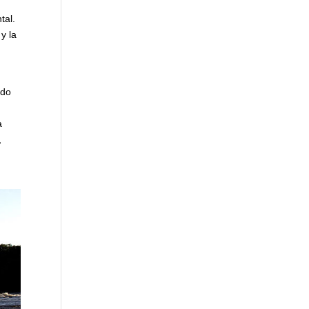
tal.
y la
ndo
a
,