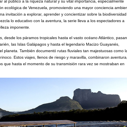
r al público a la riqueza natural y su vital importancia, especialmente
ción ecológica de Venezuela, promoviendo una mayor conciencia ambien
na invitación a explorar, aprender y concientizar sobre la biodiversidad 
cla lo educativo con la aventura, la serie lleva a los espectadores a
elleza imponente.
es, desde los páramos tropicales hasta el vasto océano Atlántico, pasa
Darién, las Islas Galápagos y hasta el legendario Macizo Guayanés,
del planeta. También documentó rutas fluviales tan majestuosas como l
rinoco. Estos viajes, llenos de riesgo y maravilla, combinaron aventura
nos que hasta el momento de su transmisión rara vez se mostraban en