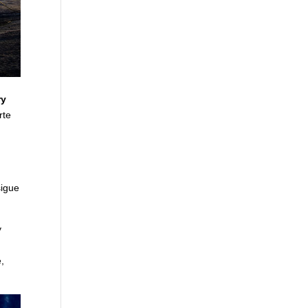
ry
rte
sigue
y
e,