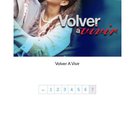
Volver A Vivir
←
1
2
3
4
5
6
7