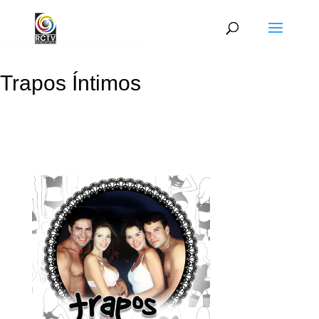
Home
/
TV soaps
/ Trapos Íntimos
Trapos Íntimos