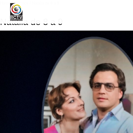
Home
/
Classics
/ Natalia de 8 a 9
Natalia de 8 a 9