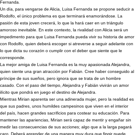
Fernanda.
Un día, para vengarse de Alicia, Luisa Fernanda se propone seducir a
Rodolfo, el único problema es que terminará enamorándose. La
pasión de esta joven crecerá, lo que la hará caer en un triángulo
amoroso inevitable. En este contexto, la rivalidad con Alicia será un
impedimento para que Luisa Fernanda pueda vivir su historia de amor
con Rodolfo, quien deberá escoger si atreverse a seguir adelante con
lo que dicta su corazón o cumplir con el deber que siente que le
corresponde.
La mejor amiga de Luisa Fernanda es la muy apasionada Alejandra,
quien siente una gran atracción por Fabián. Cree haber conseguido al
príncipe de sus sueños, pero ignora que se trata de un hombre
casado. Con el paso del tiempo, Alejandra y Fabián vivirán un amor
ilícito que pondrá en juego el destino de Alejandra.
Mientras Mirian aparenta ser una adinerada mujer, pero la realidad es
que sus padres, unos humildes campesinos que viven en el interior
del país, hacen grandes sacrificios para costear su educación. Para
mantener las apariencias, Mirian será capaz de mentir y engañar sin
medir las consecuencias de sus acciones; algo que a la larga pagará
caro. Deberá aprender de una manera muy dura que fingir puede